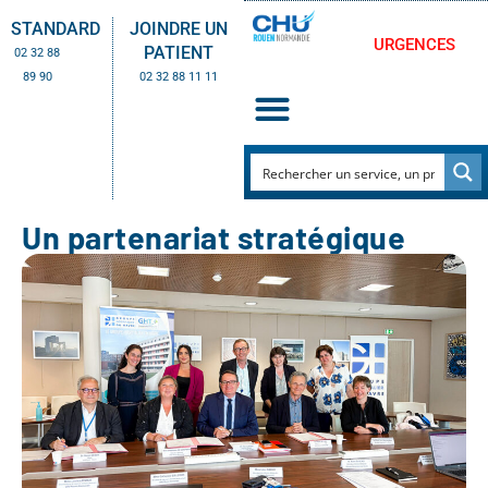
STANDARD
JOINDRE UN
URGENCES
PATIENT
02 32 88
89 90
02 32 88 11 11
Un partenariat stratégique