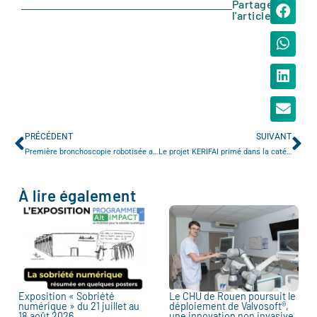
Partager
l'article
PRÉCÉDENT
SUIVANT
Première bronchoscopie robotisée au CHU de Rouen
Le projet KERIFAI primé dans la catégorie « Recherche et Innovation » aux Étoiles de l’Europe
À lire également
Exposition « Sobriété
Le CHU de Rouen poursuit le
numérique » du 21 juillet au
déploiement de Valvosoft®,
18 août 2026
une innovation non invasive