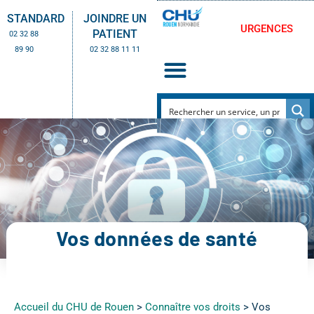
STANDARD
JOINDRE UN
URGENCES
PATIENT
02 32 88
89 90
02 32 88 11 11
Vos données de santé
Accueil du CHU de Rouen
>
Connaître vos droits
>
Vos