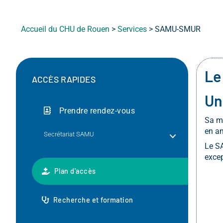
Accueil du CHU de Rouen
>
Services
>
SAMU-SMUR
Le
ACCÈS RAPIDES
Un
Prendre rendez-vous
Sa mi
en am
Secrétariat SAMU
Le SA
excep
Plan d'accès
Recherche et formation