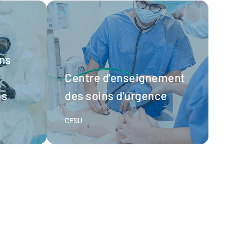
cal
de
ons
Centre d'enseignement
s​
des soins d'urgence​
CESU