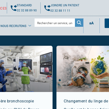
STANDARD
JOINDRE UN PATIENT
NCES
02 32 88 89 90
02 32 88 11 11
aA
NOUS RECRUTONS
ère bronchoscopie
Changement du linge de l