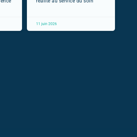
uence
réalité au service du soin
11 juin 2026