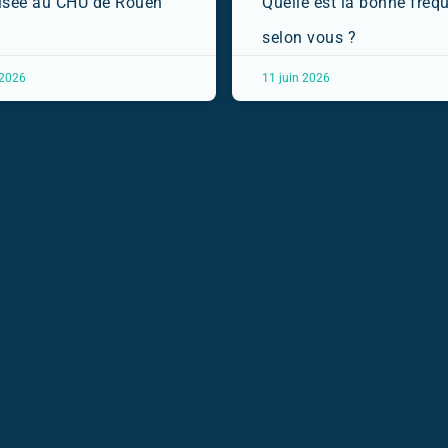
isée au CHU de Rouen
Quelle est la bonne fréq
selon vous ?
 2026
11 juin 2026