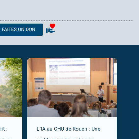
FAITES UN DON
it :
L’IA au CHU de Rouen : Une