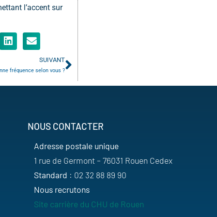
ettant l’accent sur
SUIVANT
onne fréquence selon vous ?
NOUS CONTACTER
Adresse postale unique
1 rue de Germont – 76031 Rouen Cedex
Standard
: 02 32 88 89 90
Nous recrutons
Site carrière du CHU de Rouen