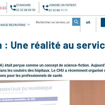
STANDARD
JOINDRE UN PATIENT
NCES
02 32 88 89 90
02 32 88 11 11
aA
NOUS RECRUTONS
 : Une réalité au servi
 (IA) était perçue comme un concept de science-fiction. Aujourd’
 dans les couloirs des hôpitaux. Le CHU a récemment organisé
ions pour les professionnels de santé.