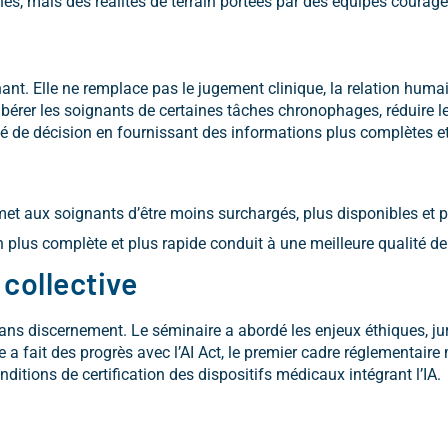
nes, mais des réalités de terrain portées par des équipes courag
gnant. Elle ne remplace pas le jugement clinique, la relation humai
ibérer les soignants de certaines tâches chronophages, réduire les
té de décision en fournissant des informations plus complètes et
rmet aux soignants d’être moins surchargés, plus disponibles et p
 plus complète et plus rapide conduit à une meilleure qualité de
 collective
ans discernement. Le séminaire a abordé les enjeux éthiques, jur
 fait des progrès avec l’AI Act, le premier cadre réglementaire m
ditions de certification des dispositifs médicaux intégrant l’IA.