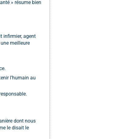
santé » résume bien
t infirmier, agent
c une meilleure
ce.
enir l’humain au
 responsable.
manière dont nous
e le disait le