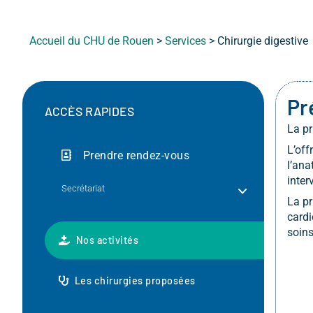
Accueil du CHU de Rouen
>
Services
>
Chirurgie digestive
Pr
ACCÈS RAPIDES
La pr
L’off
Prendre rendez-vous
l’ana
inter
Secrétariat
La pr
cardi
soins
Nos activités
Les chirurgies proposées