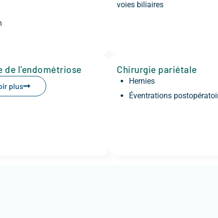
voies biliaires
m
e de l’endométriose
Chirurgie pariétale
Hernies
ir plus
Éventrations postopératoi