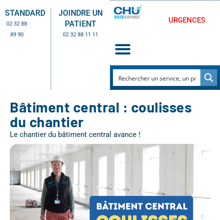
STANDARD
JOINDRE UN
URGENCES
PATIENT
02 32 88
89 90
02 32 88 11 11
Bâtiment central : coulisses
du chantier
Le chantier du bâtiment central avance !