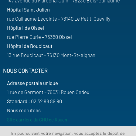
147 avenue du Maréchal Juin – 76230 Bois-Guillaume
Hôpital Saint Julien
rue Guillaume Lecointe – 76140 Le Petit-Quevilly
Hôpital de Oissel
rue Pierre Curie – 76350 Oissel
Hôpital de Boucicaut
13 rue Boucicaut – 76130 Mont-St-Aignan
NOUS CONTACTER
Adresse postale unique
1 rue de Germont – 76031 Rouen Cedex
Standard
: 02 32 88 89 90
Nous recrutons
Site carrière du CHU de Rouen
SUIVEZ-NOUS
En poursuivant votre navigation, vous acceptez le dépôt de