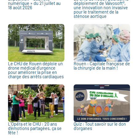
numérique » du 21 juillet au
déploiement de Valvosoft®,
18 août 2026
une innovation non invasive
pour le traitement de la
sténose aortique
Le CHU de Rouen déploie un
Rouen : Capitale française de
drone médical d’urgence
la chirurgie de la main !
pour améliorer la prise en
charge des arrêts cardiaques
L’Opéra et le CHU : 20 ans
Quiz : Tout savoir sur le don
d’émotions partagées, ça se
d’organes
fête !