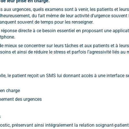
de leur prise en charge.
s aux urgences, quels examens sont à venir, les patients et leur
lheureusement, du fait même de leur activité d’urgence souvent i
anquent souvent de temps pour les renseigner.
réponse directe à ce besoin essentiel en proposant une applica
rtphone.
 mieux se concentrer sur leurs tâches et aux patients et à leur
oins et ainsi de réduire le stress et parfois l’agressivité liés a
le, le patient reçoit un SMS lui donnant accès à une interface s
 en charge
nnement des urgences
s
stic, préservant ainsi intégralement la relation soignant-patient 