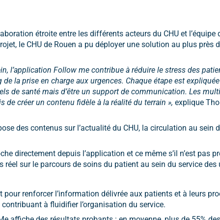
llaboration étroite entre les différents acteurs du CHU et l’équip
ojet, le CHU de Rouen a pu déployer une solution au plus près de
n, l’application Follow me contribue à réduire le stress des patie
de la prise en charge aux urgences. Chaque étape est expliquée 
nnels de santé mais d’être un support de communication. Les mult
 de créer un contenu fidèle à la réalité du terrain »,
explique Th
ose des contenus sur l’actualité du CHU, la circulation au sein de
he directement depuis l’application et ce même s’il n’est pas 
réel sur le parcours de soins du patient au sein du service des
pour renforcer l’information délivrée aux patients et à leurs pr
ontribuant à fluidifier l’organisation du service.
Me affiche des résultats probants : en moyenne, plus de 55% de