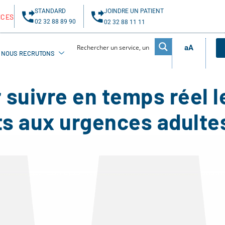
STANDARD
JOINDRE UN PATIENT
NCES
02 32 88 89 90
02 32 88 11 11
aA
NOUS RECRUTONS
 suivre en temps réel l
ts aux urgences adulte