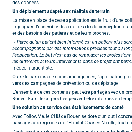
des données.
Un déploiement adapté aux réalités du terrain
La mise en place de cette application est le fruit d’une co
impliquant l’ensemble des équipes dès la conception du pr
et des besoins des patients et de leurs proches.
« Parce qu’un patient bien informé est un patient plus serei
accompagnants par des informations précises tout au long 
l’application. Le but n’est pas de remplacer les professio
les différents acteurs intervenants dans ce projet ont permis
médecin urgentiste.
Outre le parcours de soins aux urgences, l’application prop
vers des campagnes de prévention ou de dépistage.
L’ensemble de ces contenus peut être partagé avec un proc
Rouen. Famille ou proches peuvent être informés en temps 
Une solution au service des établissements de santé
Avec FollowMe, le CHU de Rouen se dote d’un outil concret 
passage aux urgences de l’Hôpital Charles Nicolle, tout en c
Déployée dans plusieurs établissements de santé, Follow