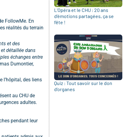
L’Opéra et le CHU : 20 ans
d’émotions partagées, ça se
e de FollowMe. En
fête !
s réalités du terrain
nts et des
et détaillée dans
iples échanges entre
omas Dumontier,
 l’hôpital, des liens
Quiz : Tout savoir sur le don
d’organes
présent au CHU de
 urgences adultes.
oches pendant leur
s patients admis aux