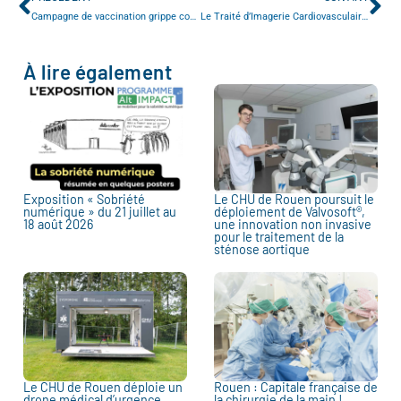
Campagne de vaccination grippe covid pour les professionnels
Le Traité d’Imagerie Cardiovasculaire récompensé par le Prix Hermann Fischgold
À lire également
Exposition « Sobriété
Le CHU de Rouen poursuit le
numérique » du 21 juillet au
déploiement de Valvosoft®,
18 août 2026
une innovation non invasive
pour le traitement de la
sténose aortique
Le CHU de Rouen déploie un
Rouen : Capitale française de
drone médical d’urgence
la chirurgie de la main !