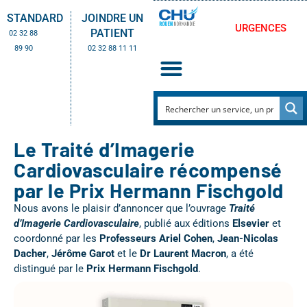
STANDARD
JOINDRE UN
URGENCES
PATIENT
02 32 88
89 90
02 32 88 11 11
Le Traité d’Imagerie
Cardiovasculaire récompensé
par le Prix Hermann Fischgold
Nous avons le plaisir d’annoncer que l’ouvrage
Traité
d’Imagerie Cardiovasculaire
, publié aux éditions
Elsevier
et
coordonné par les
Professeurs Ariel Cohen
,
Jean-Nicolas
Dacher
,
Jérôme Garot
et le
Dr Laurent Macron
, a été
distingué par le
Prix Hermann Fischgold
.