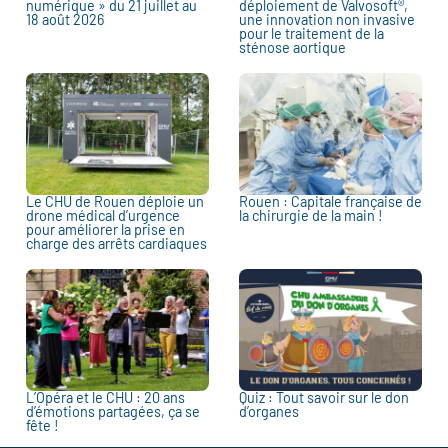
numérique » du 21 juillet au
déploiement de Valvosoft®,
18 août 2026
une innovation non invasive
pour le traitement de la
sténose aortique
Le CHU de Rouen déploie un
Rouen : Capitale française de
drone médical d’urgence
la chirurgie de la main !
pour améliorer la prise en
charge des arrêts cardiaques
L’Opéra et le CHU : 20 ans
Quiz : Tout savoir sur le don
d’émotions partagées, ça se
d’organes
fête !