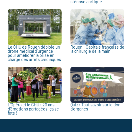
sténose aortique
Le CHU de Rouen déploie un
Rouen : Capitale française de
drone médical d’urgence
la chirurgie de la main !
pour améliorer la prise en
charge des arrêts cardiaques
L’Opéra et le CHU : 20 ans
Quiz : Tout savoir sur le don
d’émotions partagées, ça se
d’organes
fête !