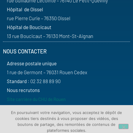
rue Guillaume Lecointe – 76140 Le Petit-Quevilly
Hôpital de Oissel
rue Pierre Curie – 76350 Oissel
Hôpital de Boucicaut
13 rue Boucicaut – 76130 Mont-St-Aignan
NOUS CONTACTER
Adresse postale unique
1 rue de Germont – 76031 Rouen Cedex
Standard
: 02 32 88 89 90
Nous recrutons
Site carrière du CHU de Rouen
SUIVEZ-NOUS
En poursuivant votre navigation, vous acceptez le dépôt de
cookies tiers destinés à vous proposer des vidéos, des
boutons de partage, des remontées de contenus de
plateformes sociales.