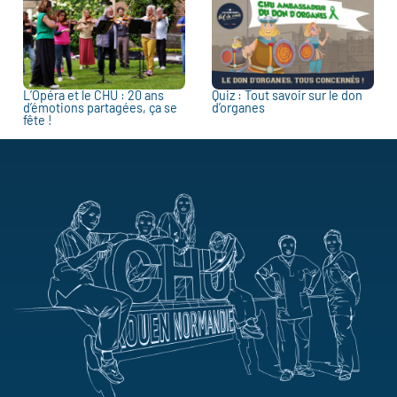
L’Opéra et le CHU : 20 ans
Quiz : Tout savoir sur le don
d’émotions partagées, ça se
d’organes
fête !