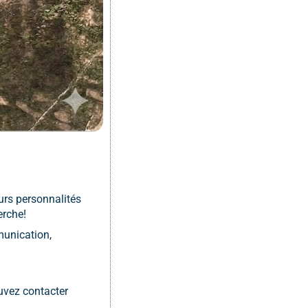
urs personnalités
erche!
mmunication,
ouvez contacter