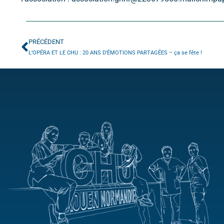
PRÉCÉDENT
L’OPÉRA ET LE CHU : 20 ANS D’ÉMOTIONS PARTAGÉES – ça se fête !