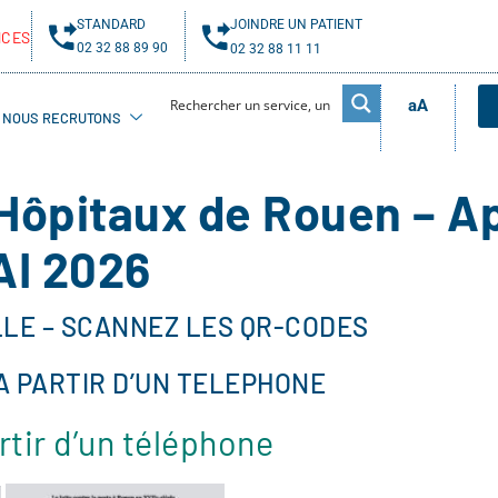
STANDARD
JOINDRE UN PATIENT
NCES
02 32 88 89 90
02 32 88 11 11
aA
NOUS RECRUTONS
 Hôpitaux de Rouen – A
AI 2026
LE – SCANNEZ LES QR-CODES
A PARTIR D’UN TELEPHONE
rtir d’un téléphone