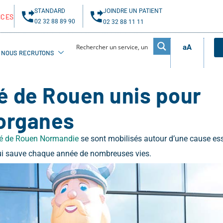
STANDARD
JOINDRE UN PATIENT
NCES
02 32 88 89 90
02 32 88 11 11
aA
NOUS RECRUTONS
té de Rouen unis pour
’organes
té de Rouen Normandie
se sont mobilisés autour d’une cause esse
 qui sauve chaque année de nombreuses vies.