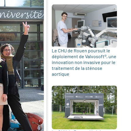
Le CHU de Rouen poursuit le
déploiement de Valvosoft®, une
innovation non invasive pour le
traitement de la sténose
aortique