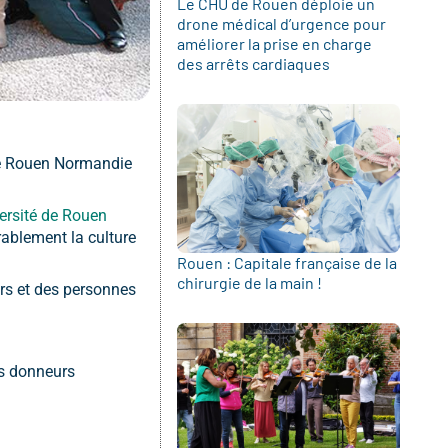
Le CHU de Rouen déploie un
drone médical d’urgence pour
améliorer la prise en charge
des arrêts cardiaques
 de Rouen Normandie
ersité de Rouen
rablement la culture
Rouen : Capitale française de la
chirurgie de la main !
urs et des personnes
es donneurs