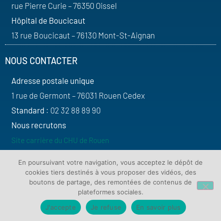
rue Pierre Curie – 76350 Oissel
Hôpital de Boucicaut
13 rue Boucicaut – 76130 Mont-St-Aignan
NOUS CONTACTER
Adresse postale unique
1 rue de Germont – 76031 Rouen Cedex
Standard
: 02 32 88 89 90
Nous recrutons
Site carrière du CHU de Rouen
SUIVEZ-NOUS
En poursuivant votre navigation, vous acceptez le dépôt de
cookies tiers destinés à vous proposer des vidéos, des
boutons de partage, des remontées de contenus de
plateformes sociales.
J'accepte
Je refuse
En savoir plus
Contact
Plan du site
Mentions légales
Protection de vos données