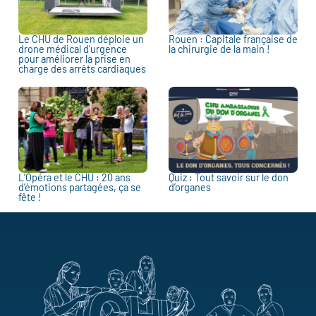
Le CHU de Rouen déploie un
Rouen : Capitale française de
drone médical d’urgence
la chirurgie de la main !
pour améliorer la prise en
charge des arrêts cardiaques
L’Opéra et le CHU : 20 ans
Quiz : Tout savoir sur le don
d’émotions partagées, ça se
d’organes
fête !