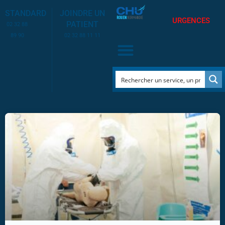
STANDARD
JOINDRE UN
URGENCES
PATIENT
02 32 88
89 90
02 32 88 11 11