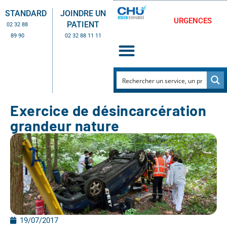
STANDARD
JOINDRE UN
URGENCES
PATIENT
02 32 88
89 90
02 32 88 11 11
Exercice de désincarcération
grandeur nature
19/07/2017