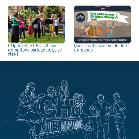
L’Opéra et le CHU : 20 ans
Quiz : Tout savoir sur le don
d’émotions partagées, ça se
d’organes
fête !