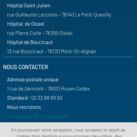
Hôpital Saint Julien
rue Guillaume Lecointe – 76140 Le Petit-Quevilly
Hôpital de Oissel
rue Pierre Curie – 76350 Oissel
Hôpital de Boucicaut
13 rue Boucicaut – 76130 Mont-St-Aignan
NOUS CONTACTER
Adresse postale unique
1 rue de Germont – 76031 Rouen Cedex
Standard
: 02 32 88 89 90
Nous recrutons
Site carrière du CHU de Rouen
SUIVEZ-NOUS
En poursuivant votre navigation, vous acceptez le dépôt de
cookies tiers destinés à vous proposer des vidéos, des