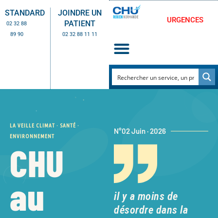
STANDARD
JOINDRE UN
URGENCES
PATIENT
02 32 88
89 90
02 32 88 11 11
LA VEILLE CLIMAT · SANTÉ ·
N°02 Juin · 2026
ENVIRONNEMENT
CHU
au
il y a moins de
désordre dans la