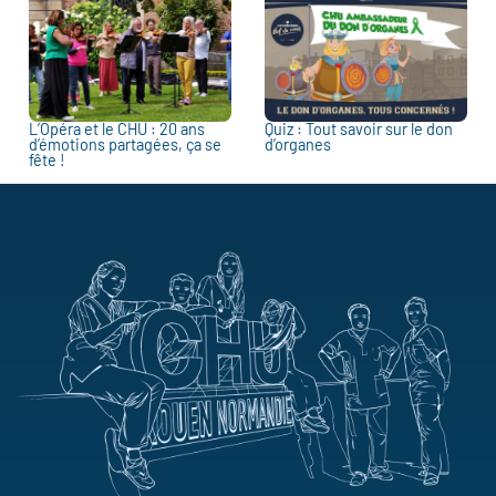
L’Opéra et le CHU : 20 ans
Quiz : Tout savoir sur le don
d’émotions partagées, ça se
d’organes
fête !