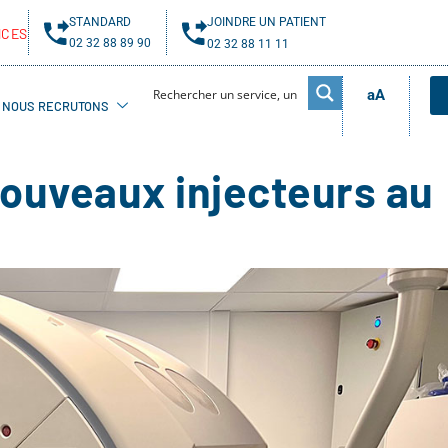
STANDARD
JOINDRE UN PATIENT
NCES
02 32 88 89 90
02 32 88 11 11
aA
NOUS RECRUTONS
nouveaux injecteurs au