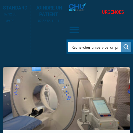
STANDARD
JOINDRE UN
URGENCES
PATIENT
02 32 88
89 90
02 32 88 11 11