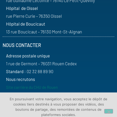
rue Guillaume Lecointe – 76140 Le Petit-Quevilly
Hôpital de Oissel
rue Pierre Curie – 76350 Oissel
Hôpital de Boucicaut
13 rue Boucicaut – 76130 Mont-St-Aignan
NOUS CONTACTER
Adresse postale unique
1 rue de Germont – 76031 Rouen Cedex
Standard
: 02 32 88 89 90
Nous recrutons
Site carrière du CHU de Rouen
SUIVEZ-NOUS
En poursuivant votre navigation, vous acceptez le dépôt de
cookies tiers destinés à vous proposer des vidéos, des
boutons de partage, des remontées de contenus de
plateformes sociales.