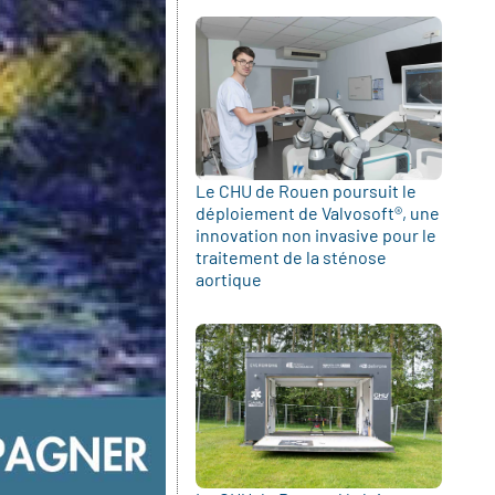
Le CHU de Rouen poursuit le
déploiement de Valvosoft®, une
innovation non invasive pour le
traitement de la sténose
aortique