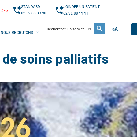
STANDARD
JOINDRE UN PATIENT
NCES
02 32 88 89 90
02 32 88 11 11
aA
NOUS RECRUTONS
de soins palliatifs