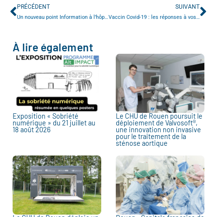
PRÉCÉDENT
SUIVANT
Un nouveau point Information à l’hôpital Charles-Nicolle
Vaccin Covid-19 : les réponses à vos questions
À lire également
Exposition « Sobriété
Le CHU de Rouen poursuit le
numérique » du 21 juillet au
déploiement de Valvosoft®,
18 août 2026
une innovation non invasive
pour le traitement de la
sténose aortique