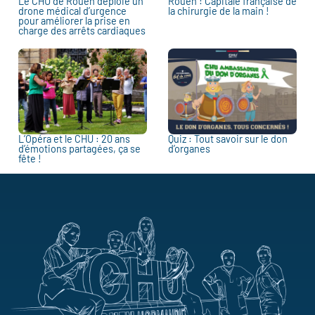
Le CHU de Rouen déploie un
Rouen : Capitale française de
drone médical d’urgence
la chirurgie de la main !
pour améliorer la prise en
charge des arrêts cardiaques
L’Opéra et le CHU : 20 ans
Quiz : Tout savoir sur le don
d’émotions partagées, ça se
d’organes
fête !