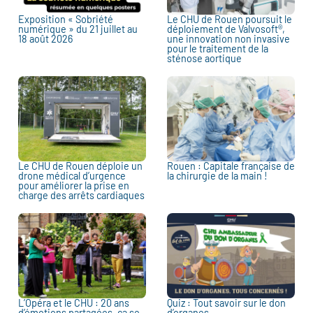
Exposition « Sobriété
Le CHU de Rouen poursuit le
numérique » du 21 juillet au
déploiement de Valvosoft®,
18 août 2026
une innovation non invasive
pour le traitement de la
sténose aortique
Le CHU de Rouen déploie un
Rouen : Capitale française de
drone médical d’urgence
la chirurgie de la main !
pour améliorer la prise en
charge des arrêts cardiaques
L’Opéra et le CHU : 20 ans
Quiz : Tout savoir sur le don
d’émotions partagées, ça se
d’organes