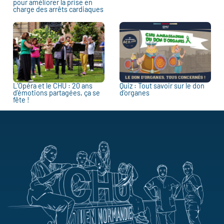
pour améliorer la prise en
charge des arrêts cardiaques
L’Opéra et le CHU : 20 ans
Quiz : Tout savoir sur le don
d’émotions partagées, ça se
d’organes
fête !