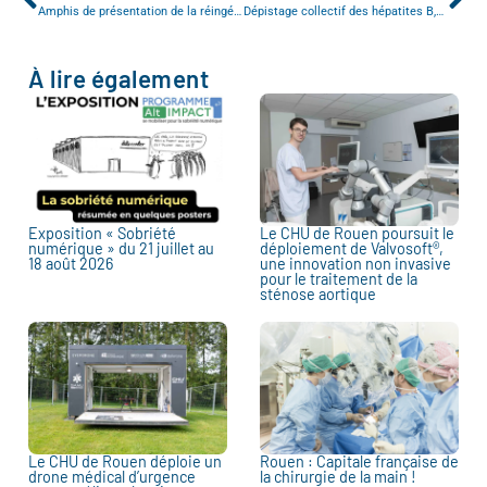
Amphis de présentation de la réingénierie des études IDE
Dépistage collectif des hépatites B,C et Delta dans la population mongole vivant en Normandie
À lire également
Exposition « Sobriété
Le CHU de Rouen poursuit le
numérique » du 21 juillet au
déploiement de Valvosoft®,
18 août 2026
une innovation non invasive
pour le traitement de la
sténose aortique
Le CHU de Rouen déploie un
Rouen : Capitale française de
drone médical d’urgence
la chirurgie de la main !