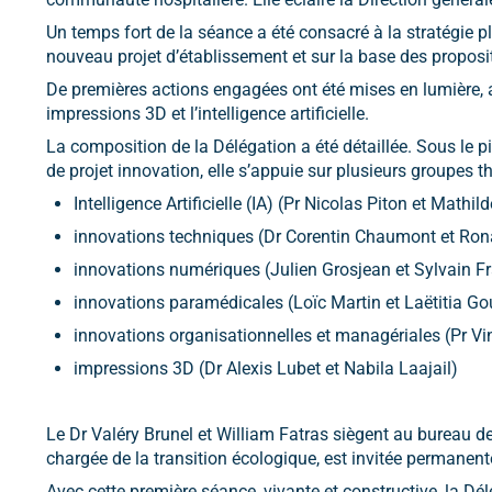
Un temps fort de la séance a été consacré à la stratégie pl
nouveau projet d’établissement et sur la base des proposit
De premières actions engagées ont été mises en lumière, 
impressions 3D et l’intelligence artificielle.
La composition de la Délégation a été détaillée. Sous le p
de projet innovation, elle s’appuie sur plusieurs groupes t
Intelligence Artificielle (IA) (Pr Nicolas Piton et Mathil
innovations techniques (Dr Corentin Chaumont et Ron
innovations numériques (Julien Grosjean et Sylvain Fr
innovations paramédicales (Loïc Martin et Laëtitia G
innovations organisationnelles et managériales (Pr V
impressions 3D (Dr Alexis Lubet et Nabila Laajail)
Le Dr Valéry Brunel et William Fatras siègent au bureau de
chargée de la transition écologique, est invitée permanent
Avec cette première séance, vivante et constructive, la Dé