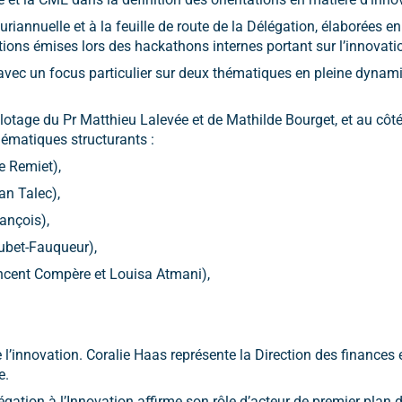
uriannuelle et à la feuille de route de la Délégation, élaborées e
ions émises lors des hackathons internes portant sur l’innovation
avec un focus particulier sur deux thématiques en pleine dynam
ilotage du Pr Matthieu Lalevée et de Mathilde Bourget, et au côté
hématiques structurants :
de Remiet),
an Talec),
ançois),
oubet-Fauqueur),
incent Compère et Louisa Atmani),
 l’innovation. Coralie Haas représente la Direction des finances
e.
légation à l’Innovation affirme son rôle d’acteur de premier plan 