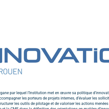
rgane par lequel l’Institution met en œuvre sa politique d’innova
compagner les porteurs de projets internes, d’évaluer les sollici
ructurer les outils de pilotage et de valoriser les actions menées
e et la CME dans la définition des orientations en matière d’inno