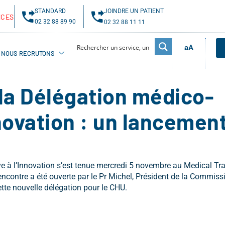
STANDARD
JOINDRE UN PATIENT
NCES
02 32 88 89 90
02 32 88 11 11
aA
NOUS RECRUTONS
la Délégation médico-
nnovation : un lancemen
e à l’Innovation s’est tenue mercredi 5 novembre au Medical Tra
encontre a été ouverte par le Pr Michel, Président de la Commis
ette nouvelle délégation pour le CHU.