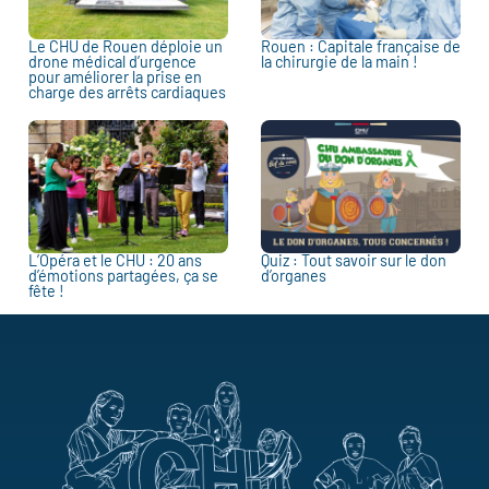
Le CHU de Rouen déploie un
Rouen : Capitale française de
drone médical d’urgence
la chirurgie de la main !
pour améliorer la prise en
charge des arrêts cardiaques
L’Opéra et le CHU : 20 ans
Quiz : Tout savoir sur le don
d’émotions partagées, ça se
d’organes
fête !