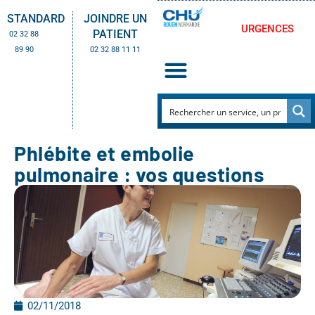
STANDARD
JOINDRE UN
URGENCES
PATIENT
02 32 88
89 90
02 32 88 11 11
Phlébite et embolie
pulmonaire : vos questions
02/11/2018