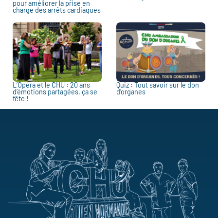
pour améliorer la prise en
charge des arrêts cardiaques
L’Opéra et le CHU : 20 ans
Quiz : Tout savoir sur le don
d’émotions partagées, ça se
d’organes
fête !