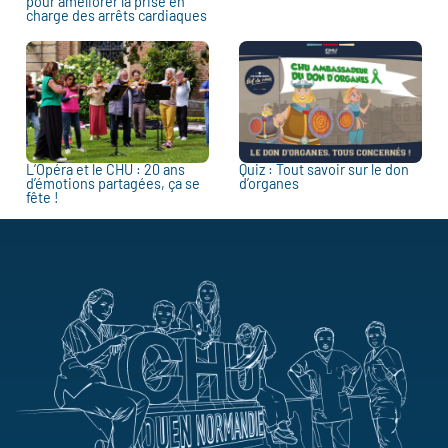
pour améliorer la prise en
charge des arrêts cardiaques
L’Opéra et le CHU : 20 ans
Quiz : Tout savoir sur le don
d’émotions partagées, ça se
d’organes
fête !