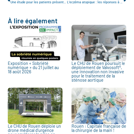
Une étude pour les patients présentant des troubles de mémoire et à leurs aidants
L’eczéma atopique : les réponses à vos questions
À lire également
Exposition « Sobriété
Le CHU de Rouen poursuit le
numérique » du 21 juillet au
déploiement de Valvosoft®,
18 août 2026
une innovation non invasive
pour le traitement de la
sténose aortique
Le CHU de Rouen déploie un
Rouen : Capitale française de
drone médical d’urgence
la chirurgie de la main !