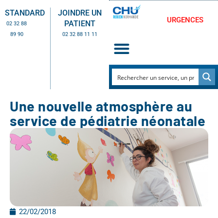
STANDARD
JOINDRE UN
URGENCES
PATIENT
02 32 88
89 90
02 32 88 11 11
Une nouvelle atmosphère au
service de pédiatrie néonatale
22/02/2018