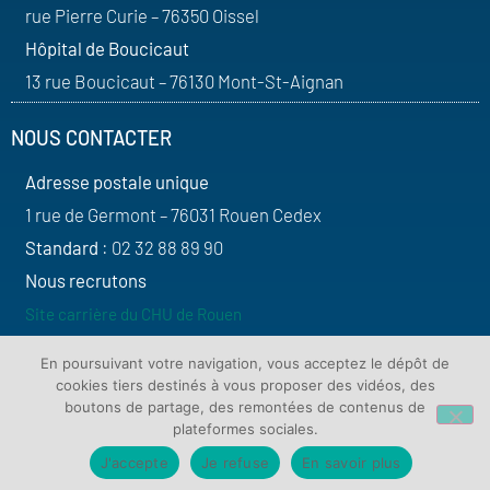
rue Pierre Curie – 76350 Oissel
Hôpital de Boucicaut
13 rue Boucicaut – 76130 Mont-St-Aignan
NOUS CONTACTER
Adresse postale unique
1 rue de Germont – 76031 Rouen Cedex
Standard
: 02 32 88 89 90
Nous recrutons
Site carrière du CHU de Rouen
SUIVEZ-NOUS
En poursuivant votre navigation, vous acceptez le dépôt de
cookies tiers destinés à vous proposer des vidéos, des
boutons de partage, des remontées de contenus de
plateformes sociales.
J'accepte
Je refuse
En savoir plus
Contact
Plan du site
Mentions légales
Protection de vos données