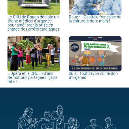
Le CHU de Rouen déploie un
Rouen : Capitale française de
drone médical d’urgence
la chirurgie de la main !
pour améliorer la prise en
charge des arrêts cardiaques
L’Opéra et le CHU : 20 ans
Quiz : Tout savoir sur le don
d’émotions partagées, ça se
d’organes
fête !