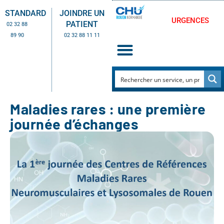
STANDARD
JOINDRE UN
URGENCES
PATIENT
02 32 88
89 90
02 32 88 11 11
Maladies rares : une première
journée d’échanges