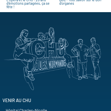
d’émotions partagées, ça se
d’organes
fête !
VENIR AU CHU
Hôpital Charles-Nicolle