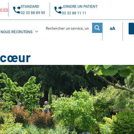
STANDARD
JOINDRE UN PATIENT
NCES
02 32 88 89 90
02 32 88 11 11
aA
NOUS RECRUTONS
 cœur