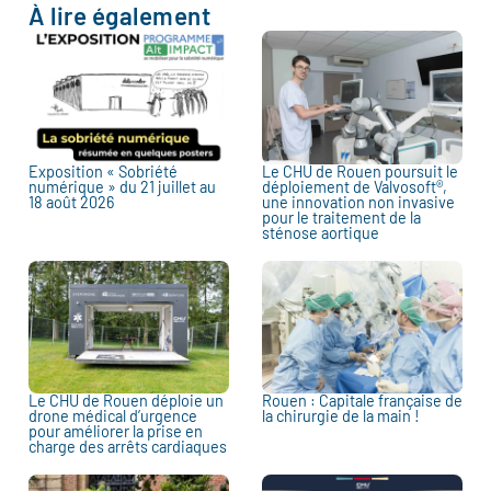
À lire également
Exposition « Sobriété
Le CHU de Rouen poursuit le
numérique » du 21 juillet au
déploiement de Valvosoft®,
18 août 2026
une innovation non invasive
pour le traitement de la
sténose aortique
Le CHU de Rouen déploie un
Rouen : Capitale française de
drone médical d’urgence
la chirurgie de la main !
pour améliorer la prise en
charge des arrêts cardiaques