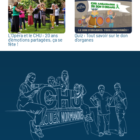
L’Opéra et le CHU : 20 ans
Quiz : Tout savoir sur le don
d’émotions partagées, ça se
d’organes
fête !