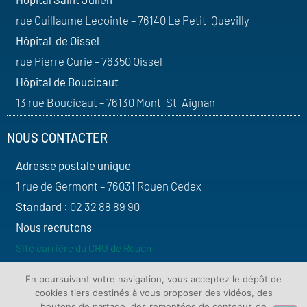
rue Guillaume Lecointe – 76140 Le Petit-Quevilly
Hôpital de Oissel
rue Pierre Curie – 76350 Oissel
Hôpital de Boucicaut
13 rue Boucicaut – 76130 Mont-St-Aignan
NOUS CONTACTER
Adresse postale unique
1 rue de Germont – 76031 Rouen Cedex
Standard
: 02 32 88 89 90
Nous recrutons
Site carrière du CHU de Rouen
SUIVEZ-NOUS
En poursuivant votre navigation, vous acceptez le dépôt de
cookies tiers destinés à vous proposer des vidéos, des
boutons de partage, des remontées de contenus de