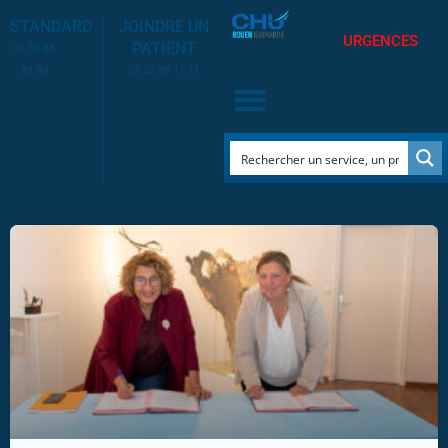
STANDARD
JOINDRE UN
URGENCES
PATIENT
02 32 88
89 90
02 32 88 11 11