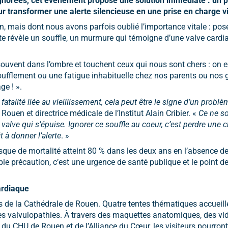
ignorées, cet événement propose une solution immédiate : un 
r transformer une alerte silencieuse en une prise en charge vi
, mais dont nous avons parfois oublié l’importance vitale : pos
este révèle un souffle, un murmure qui témoigne d’une valve cardi
ouvent dans l’ombre et touchent ceux qui nous sont chers : on 
oufflement ou une fatigue inhabituelle chez nos parents ou nos g
ge ! ».
e fatalité liée au vieillissement, cela peut être le signe d’un prob
ouen et directrice médicale de l’Institut Alain Cribier. «
Ce ne so
lve qui s’épuise. Ignorer ce souffle au coeur, c’est perdre une c
 à donner l’alerte
. »
isque de mortalité atteint 80 % dans les deux ans en l’absence de
le précaution, c’est une urgence de santé publique et le point d
ardiaque
rvis de la Cathédrale de Rouen. Quatre tentes thématiques accueill
é des valvulopathies. À travers des maquettes anatomiques, des v
, du CHU de Rouen et de l’Alliance du Cœur, les visiteurs pourront