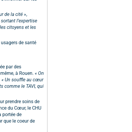
r de la cité
»,
sortant l’expertise
es citoyens et les
t usagers de santé
sée par des
ci même, à Rouen.
« On
.
« Un souffle au cœur
nts comme le TAVI, qui
our prendre soins de
liance du Cœur, le CHU
 à portée de
r que le coeur de