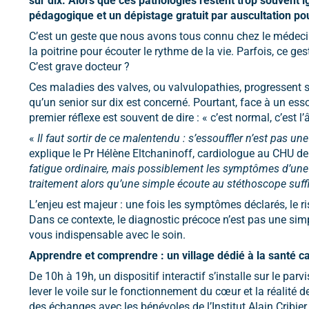
sur dix.
Alors que ces pathologies restent trop souvent 
pédagogique et un dépistage gratuit par auscultation pou
C’est un geste que nous avons tous connu chez le médecin
la poitrine pour écouter le rythme de la vie. Parfois, ce g
C’est grave docteur ?
Ces maladies des valves, ou valvulopathies, progressent s
qu’un senior sur dix est concerné. Pourtant, face à un ess
premier réflexe est souvent de dire : « c’est normal, c’est l’â
«
Il faut sortir de ce malentendu : s’essouffler n’est pas un
explique le Pr Hélène Eltchaninoff, cardiologue au CHU de R
fatigue ordinaire, mais possiblement les symptômes d’une va
traitement alors qu’une simple écoute au stéthoscope suffit
L’enjeu est majeur : une fois les symptômes déclarés, le r
Dans ce contexte, le diagnostic précoce n’est pas une simp
vous indispensable avec le soin.
Apprendre et comprendre : un village dédié à la santé c
De 10h à 19h, un dispositif interactif s’installe sur le pa
lever le voile sur le fonctionnement du cœur et la réalit
des échanges avec les bénévoles de l’Institut Alain Cribier