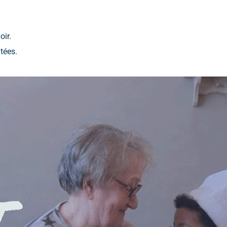
oir.
tées.