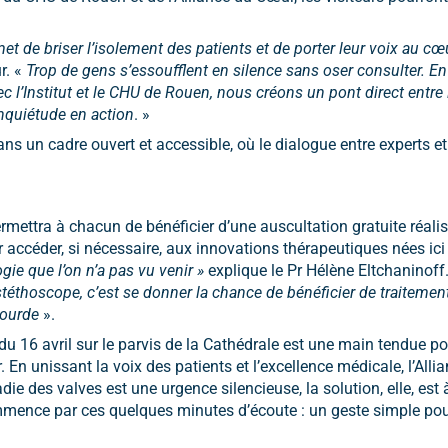
et de briser l’isolement des patients et de porter leur voix au cœu
r. «
Trop de gens s’essoufflent en silence sans oser consulter. En 
l’Institut et le CHU de Rouen, nous créons un pont direct entre l
inquiétude en action
. »
ans un cadre ouvert et accessible, où le dialogue entre experts e
mettra à chacun de bénéficier d’une auscultation gratuite réali
ur accéder, si nécessaire, aux innovations thérapeutiques nées i
gie que l’on n’a pas vu venir »
explique le Pr Hélène Eltchaninoff
 stéthoscope, c’est se donner la chance de bénéficier de traiteme
lourde
».
du 16 avril sur le parvis de la Cathédrale est une main tendue p
er. En unissant la voix des patients et l’excellence médicale, l’Al
adie des valves est une urgence silencieuse, la solution, elle, est
mmence par ces quelques minutes d’écoute : un geste simple pou