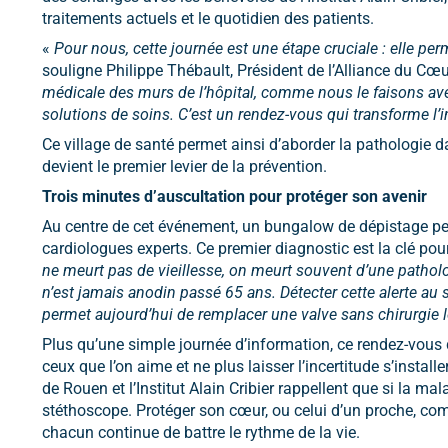
traitements actuels et le quotidien des patients.
«
Pour nous, cette journée est une étape cruciale : elle perm
souligne Philippe Thébault, Président de l’Alliance du Cœu
médicale des murs de l’hôpital, comme nous le faisons avec 
solutions de soins. C’est un rendez-vous qui transforme l’
Ce village de santé permet ainsi d’aborder la pathologie d
devient le premier levier de la prévention.
Trois minutes d’auscultation pour protéger son avenir
Au centre de cet événement, un bungalow de dépistage per
cardiologues experts. Ce premier diagnostic est la clé po
ne meurt pas de vieillesse, on meurt souvent d’une patholo
n’est jamais anodin passé 65 ans. Détecter cette alerte au
permet aujourd’hui de remplacer une valve sans chirurgie 
Plus qu’une simple journée d’information, ce rendez-vous 
ceux que l’on aime et ne plus laisser l’incertitude s’install
de Rouen et l’Institut Alain Cribier rappellent que si la mal
stéthoscope. Protéger son cœur, ou celui d’un proche, co
chacun continue de battre le rythme de la vie.