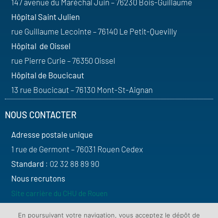
147 avenue du Maréchal Juin – 76230 Bois-Guillaume
Hôpital Saint Julien
rue Guillaume Lecointe – 76140 Le Petit-Quevilly
Hôpital de Oissel
rue Pierre Curie – 76350 Oissel
Hôpital de Boucicaut
13 rue Boucicaut – 76130 Mont-St-Aignan
NOUS CONTACTER
Adresse postale unique
1 rue de Germont – 76031 Rouen Cedex
Standard
: 02 32 88 89 90
Nous recrutons
Site carrière du CHU de Rouen
SUIVEZ-NOUS
En poursuivant votre navigation, vous acceptez le dépôt de