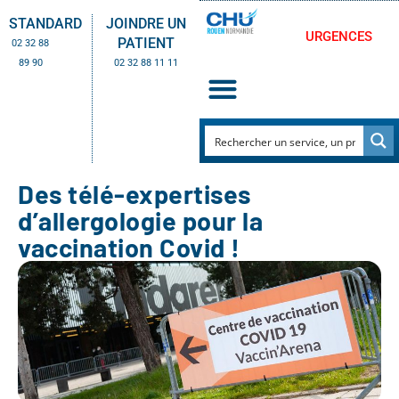
STANDARD
JOINDRE UN
URGENCES
PATIENT
02 32 88
89 90
02 32 88 11 11
Des télé-expertises
d’allergologie pour la
vaccination Covid !