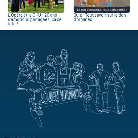
L’Opéra et le CHU : 20 ans
Quiz : Tout savoir sur le don
d’émotions partagées, ça se
d’organes
fête !