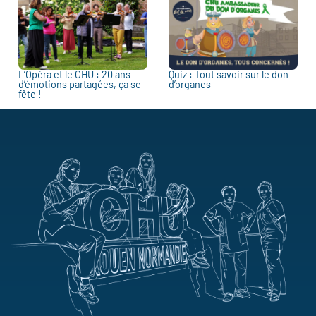
L’Opéra et le CHU : 20 ans
Quiz : Tout savoir sur le don
d’émotions partagées, ça se
d’organes
fête !