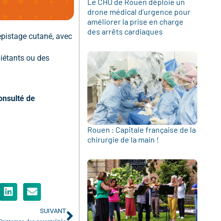
Le CHU de Rouen déploie un
drone médical d’urgence pour
améliorer la prise en charge
des arrêts cardiaques
épistage cutané, avec
uiétants ou des
onsulté de
Rouen : Capitale française de la
chirurgie de la main !
SUIVANT