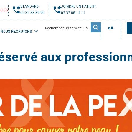
STANDARD
JOINDRE UN PATIENT
NCES
02 32 88 89 90
02 32 88 11 11
aA
NOUS RECRUTONS
réservé aux profession