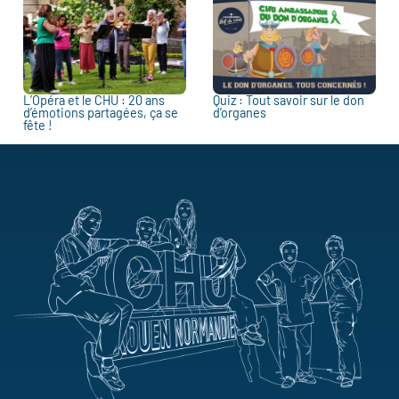
L’Opéra et le CHU : 20 ans
Quiz : Tout savoir sur le don
d’émotions partagées, ça se
d’organes
fête !