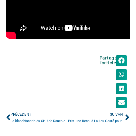
Partager
l'article
PRÉCÉDENT
SUIVANT
La blanchisserie du CHU de Rouen obtient la certification RABC-NF EN 14065.
Prix Line Renaud-Loulou Gasté pour la recherche médicale au Pr Hélène Eltchaninoff