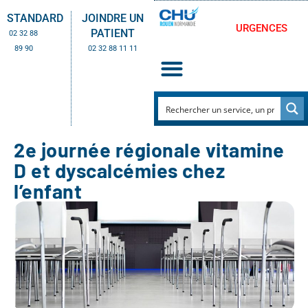
STANDARD
JOINDRE UN
URGENCES
PATIENT
02 32 88
89 90
02 32 88 11 11
2e journée régionale vitamine
D et dyscalcémies chez
l’enfant