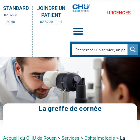
STANDARD
JOINDRE UN
URGENCES
PATIENT
02 32 88
89 90
02 32 88 11 11
La greffe de cornée
Accueil du CHU de Rouen
>
Services
>
Ophtalmologie
>
La