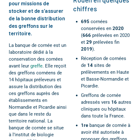
pour missions de
chiffres
stocker et de s’assurer
de la bonne distribution
695
cornées
des greffons sur le
conservées en
2020
territoire.
(
666
prélevées en 2020
et
29
prélevées fin
La banque de cornée est un
2019
).
laboratoire dédié à la
Réception de cornées
conservation des cornées
de
14
sites de
avant leur
greffe
. Elle reçoit
prélèvements en Haute
des greffons cornéens de
et Basse-Normandie et
14 hôpitaux préleveurs et
Picardie.
assure la distribution des
ces greffons auprès des
Greffons de cornée
établissements en
adressés vers
16
autres
Normandie et Picardie ainsi
cliniques ou hôpitaux
que dans le reste du
dans toute la France.
territoire national. La
1re
banque de cornée à
banque de cornée se situe
avoir été autorisée à
à l’institut de biologie
proposer des greffons