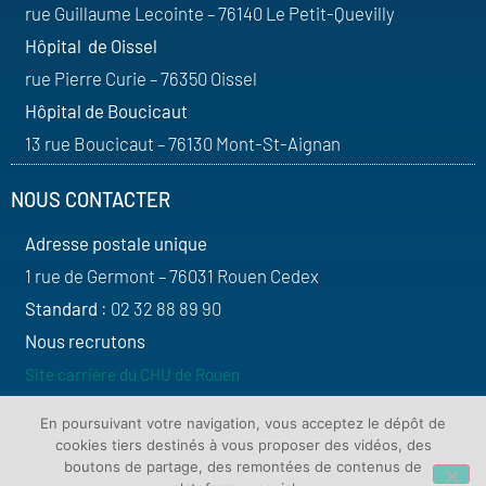
rue Guillaume Lecointe – 76140 Le Petit-Quevilly
Hôpital de Oissel
rue Pierre Curie – 76350 Oissel
Hôpital de Boucicaut
13 rue Boucicaut – 76130 Mont-St-Aignan
NOUS CONTACTER
Adresse postale unique
1 rue de Germont – 76031 Rouen Cedex
Standard
: 02 32 88 89 90
Nous recrutons
Site carrière du CHU de Rouen
SUIVEZ-NOUS
En poursuivant votre navigation, vous acceptez le dépôt de
cookies tiers destinés à vous proposer des vidéos, des
boutons de partage, des remontées de contenus de