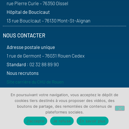
rue Pierre Curie – 76350 Oissel
Hôpital de Boucicaut
13 rue Boucicaut – 76130 Mont-St-Aignan
NOUS CONTACTER
Adresse postale unique
1 rue de Germont – 76031 Rouen Cedex
Standard
: 02 32 88 89 90
Nous recrutons
Site carrière du CHU de Rouen
SUIVEZ-NOUS
En poursuivant votre navigation, vous acceptez le dépôt de
cookies tiers destinés à vous proposer des vidéos, des
boutons de partage, des remontées de contenus de
plateformes sociales.
J'accepte
Je refuse
En savoir plus
Contact
Plan du site
Mentions légales
Protection de vos données