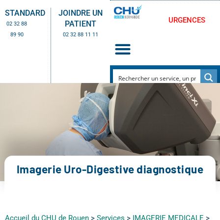
STANDARD
JOINDRE UN
URGENCES
PATIENT
02 32 88
89 90
02 32 88 11 11
Imagerie Uro-Digestive diagnostique
Accueil du CHU de Rouen
>
Services
>
IMAGERIE MEDICALE
>