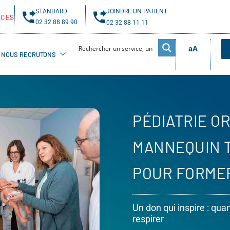
STANDARD
JOINDRE UN PATIENT
NCES
02 32 88 89 90
02 32 88 11 11
aA
NOUS RECRUTONS
PÉDIATRIE OR
MANNEQUIN 
POUR FORMER
Un don qui inspire : qu
respirer