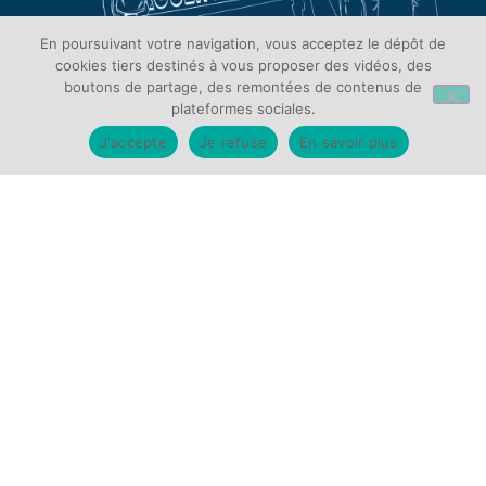
En poursuivant votre navigation, vous acceptez le dépôt de
cookies tiers destinés à vous proposer des vidéos, des
boutons de partage, des remontées de contenus de
plateformes sociales.
VENIR AU CHU
J'accepte
Je refuse
En savoir plus
Hôpital Charles-Nicolle
37 boulevard Gambetta – 76031 Rouen
Hôpital de Bois Guillaume
147 avenue du Maréchal Juin – 76230 Bois-Guillaume
Hôpital Saint Julien
rue Guillaume Lecointe – 76140 Le Petit-Quevilly
Hôpital de Oissel
rue Pierre Curie – 76350 Oissel
Hôpital de Boucicaut
13 rue Boucicaut – 76130 Mont-St-Aignan