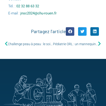
Tél. :
02 32 88 63 32
E-mail :
jnsc2024@chu-rouen.fr
Partagez l'article
Challenge peau à peau : le soin tout en douceur pour les prématurés
Pédiatrie ORL : un mannequin trachéotomisé pour former les familles