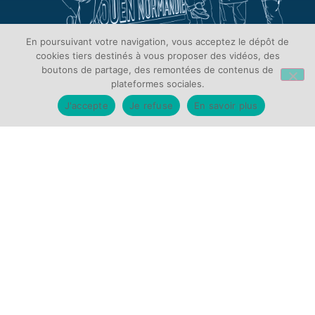
En poursuivant votre navigation, vous acceptez le dépôt de
cookies tiers destinés à vous proposer des vidéos, des
boutons de partage, des remontées de contenus de
plateformes sociales.
J'accepte
Je refuse
En savoir plus
VENIR AU CHU
Hôpital Charles-Nicolle
37 boulevard Gambetta – 76031 Rouen
Hôpital de Bois Guillaume
147 avenue du Maréchal Juin – 76230 Bois-Guillaume
Hôpital Saint Julien
rue Guillaume Lecointe – 76140 Le Petit-Quevilly
Hôpital de Oissel
rue Pierre Curie – 76350 Oissel
Hôpital de Boucicaut