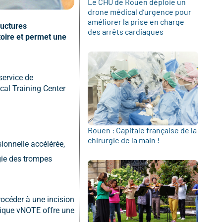
Le CHU de Rouen déploie un
drone médical d’urgence pour
améliorer la prise en charge
ructures
des arrêts cardiaques
toire et permet une
service de
cal Training Center
Rouen : Capitale française de la
chirurgie de la main !
ionnelle accélérée,
rgie des trompes
rocéder à une incision
hnique vNOTE offre une