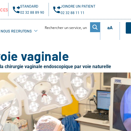
STANDARD
JOINDRE UN PATIENT
NCES
02 32 88 89 90
02 32 88 11 11
aA
NOUS RECRUTONS
oie vaginale
a chirurgie vaginale endoscopique par voie naturelle