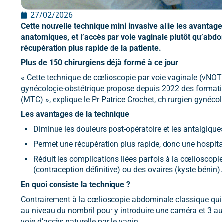
27/02/2026
Cette nouvelle technique mini invasive allie les avantage
anatomiques, et l’accès par voie vaginale plutôt qu’abdom
récupération plus rapide de la patiente.
Plus de 150 chirurgiens déjà formé à ce jour
« Cette technique de cœlioscopie par voie vaginale (vNOT
gynécologie-obstétrique propose depuis 2022 des formatio
(MTC) », explique le Pr Patrice Crochet, chirurgien gynéc
Les avantages de la technique
Diminue les douleurs post-opératoire et les antalgique
Permet une récupération plus rapide, donc une hospital
Réduit les complications liées parfois à la cœlioscopi
(contraception définitive) ou des ovaires (kyste bénin).
En quoi consiste la technique ?
Contrairement à la cœlioscopie abdominale classique qui i
au niveau du nombril pour y introduire une caméra et 3 au
voie d’accès naturelle par le vagin.