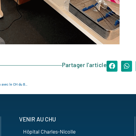
Partager l'article
Le CHU de Rouen booste son activité de chirurgie digestive ambulatoire en lien avec le CH du Belvédère
VENIR AU CHU
Hôpital Charles-Nicolle