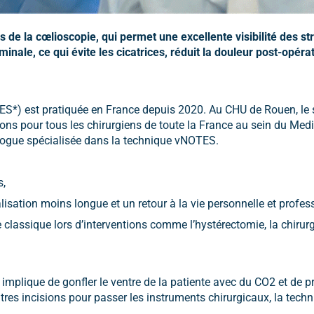
s de la cœlioscopie, qui permet une excellente visibilité des st
inale, ce qui évite les cicatrices, réduit la douleur post-opéra
ES*) est pratiquée en France depuis 2020. Au CHU de Rouen, le 
ns pour tous les chirurgiens de toute la France au sein du Medi
ologue spécialisée dans la technique vNOTES.
s,
isation moins longue et un retour à la vie personnelle et profess
e classique lors d’interventions comme l’hystérectomie, la chiru
mplique de gonfler le ventre de la patiente avec du CO2 et de p
tres incisions pour passer les instruments chirurgicaux, la tec